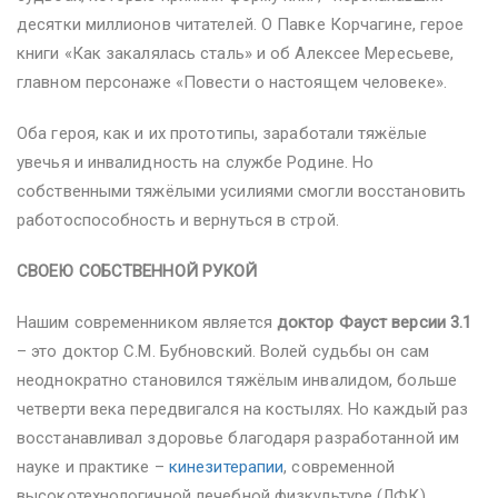
десятки миллионов читателей. О Павке Корчагине, герое
книги «Как закалялась сталь» и об Алексее Мересьеве,
главном персонаже «Повести о настоящем человеке».
Оба героя, как и их прототипы, заработали тяжёлые
увечья и инвалидность на службе Родине. Но
собственными тяжёлыми усилиями смогли восстановить
работоспособность и вернуться в строй.
СВОЕЮ СОБСТВЕННОЙ РУКОЙ
Нашим современником является
доктор Фауст версии 3.1
– это доктор С.М. Бубновский. Волей судьбы он сам
неоднократно становился тяжёлым инвалидом, больше
четверти века передвигался на костылях. Но каждый раз
восстанавливал здоровье благодаря разработанной им
науке и практике –
кинезитерапии
, современной
высокотехнологичной лечебной физкультуре (ЛФК).