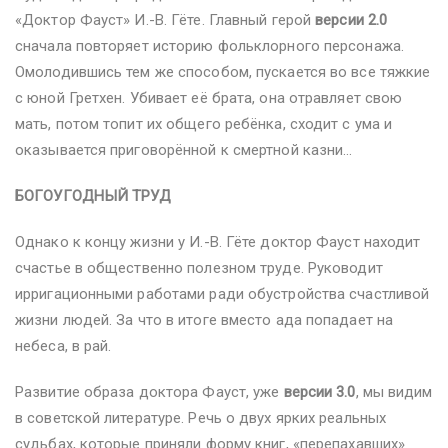
«Доктор Фауст» И.-В. Гёте. Главный герой
версии 2.0
сначала повторяет историю фольклорного персонажа.
Омолодившись тем же способом, пускается во все тяжкие
с юной Гретхен. Убивает её брата, она отравляет свою
мать, потом топит их общего ребёнка, сходит с ума и
оказывается приговорённой к смертной казни…
БОГОУГОДНЫЙ ТРУД
Однако к концу жизни у И.-В. Гёте доктор Фауст находит
счастье в общественно полезном труде. Руководит
ирригационными работами ради обустройства счастливой
жизни людей. За что в итоге вместо ада попадает на
небеса, в рай.
Развитие образа доктора Фауст, уже
версии 3.0
, мы видим
в советской литературе. Речь о двух ярких реальных
судьбах, которые приняли форму книг, «перепахавших»