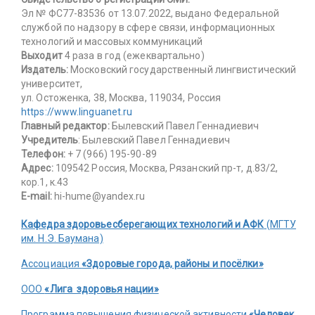
Эл № ФС77-83536 от 13.07.2022, выдано Федеральной
службой по надзору в сфере связи, информационных
технологий и массовых коммуникаций
Выходит
4 раза в год (ежеквартально)
Издатель:
Московский государственный лингвистический
университет,
ул. Остоженка, 38, Москва, 119034, Россия
https://www.linguanet.ru
Главный редактор:
Былевский Павел Геннадиевич
Учредитель
: Былевский Павел Геннадиевич
Телефон:
+ 7 (966) 195-90-89
Адрес:
109542 Россия, Москва, Рязанский пр-т, д.83/2,
кор.1, к.43
E-mail:
hi-hume@yandex.ru
Кафедра здоровьесберегающих технологий и АФК
(МГТУ
им. Н.Э. Баумана)
Ассоциация
«Здоровые города, районы и посёлки»
ООО
«Лига здоровья нации»
Программа повышения физической активности
«Человек