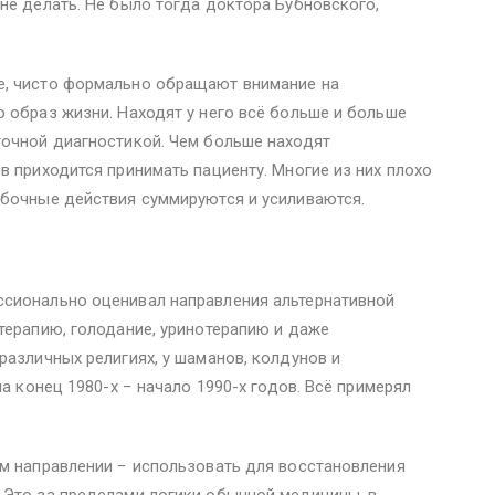
не делать. Не было тогда доктора Бубновского,
е, чисто формально обращают внимание на
 образ жизни. Находят у него всё больше и больше
точной диагностикой. Чем больше находят
в приходится принимать пациенту. Многие из них плохо
обочные действия суммируются и усиливаются.
сионально оценивал направления альтернативной
терапию, голодание, уринотерапию и даже
различных религиях, у шаманов, колдунов и
на конец 1980-х − начало 1990-х годов. Всё примерял
ом направлении − использовать для восстановления
 Это за пределами логики обычной медицины, в