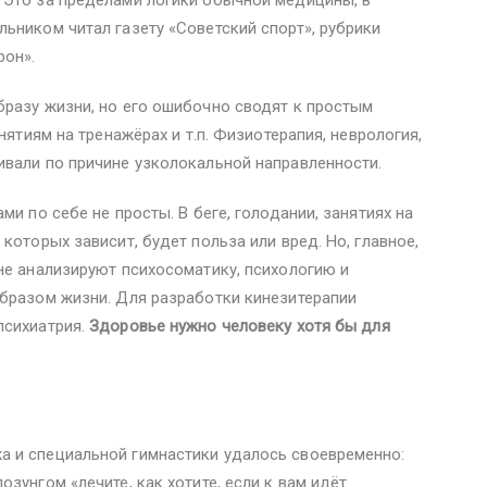
ьником читал газету «Советский спорт», рубрики
рон».
бразу жизни, но его ошибочно сводят к простым
нятиям на тренажёрах и т.п. Физиотерапия, неврология,
ивали по причине узколокальной направленности.
ми по себе не просты. В беге, голодании, занятиях на
которых зависит, будет польза или вред. Но, главное,
не анализируют психосоматику, психологию и
образом жизни. Для разработки кинезитерапии
психиатрия.
Здоровье нужно человеку хотя бы для
 и специальной гимнастики удалось своевременно:
зунгом «лечите, как хотите, если к вам идёт