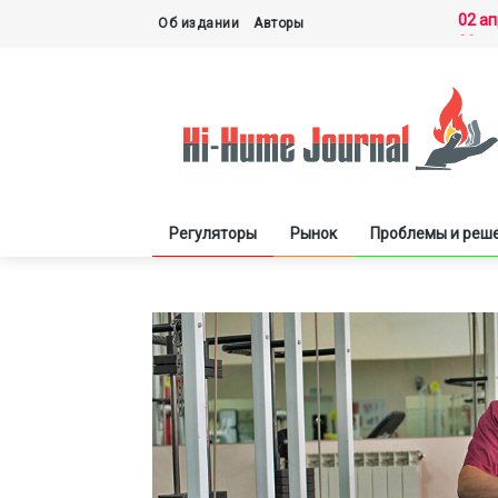
02 а
Об издании
Авторы
30 м
27 м
21 м
03 д
Регуляторы
Рынок
Проблемы и реш