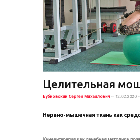
Целительная мо
Бубновский Сергей Михайлович
-- 12.02.2020 -
Нервно-мышечная ткань как средс
Кинезитерапия как лечебная методика позв