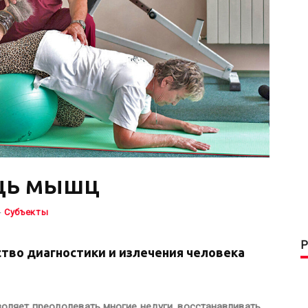
щь мышц
-
Субъекты
тво диагностики и излечения человека
оляет преодолевать многие недуги, восстанавливать