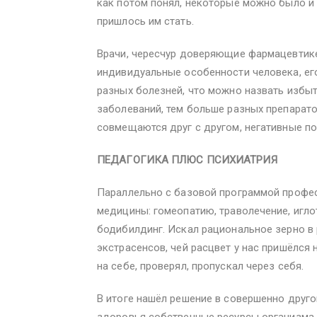
как потом понял, некоторые можно было и 
пришлось им стать.
Врачи, чересчур доверяющие фармацевтик
индивидуальные особенности человека, его
разных болезней, что можно назвать избы
заболеваний, тем больше разных препарато
совмещаются друг с другом, негативные п
ПЕДАГОГИКА ПЛЮС ПСИХИАТРИЯ
Параллельно с базовой программой профес
медицины: гомеопатию, траволечение, игло
бодибилдинг. Искал рациональное зерно в 
экстрасенсов, чей расцвет у нас пришёлся 
на себе, проверял, пропускал через себя.
В итоге нашёл решение в совершенно друг
здоровья собственные ресурсы организма.