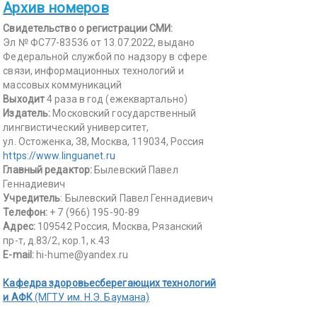
Архив номеров
Свидетельство о регистрации СМИ:
Эл № ФС77-83536 от 13.07.2022, выдано
Федеральной службой по надзору в сфере
связи, информационных технологий и
массовых коммуникаций
Выходит
4 раза в год (ежеквартально)
Издатель:
Московский государственный
лингвистический университет,
ул. Остоженка, 38, Москва, 119034, Россия
https://www.linguanet.ru
Главный редактор:
Былевский Павел
Геннадиевич
Учредитель
: Былевский Павел Геннадиевич
Телефон:
+ 7 (966) 195-90-89
Адрес:
109542 Россия, Москва, Рязанский
пр-т, д.83/2, кор.1, к.43
E-mail:
hi-hume@yandex.ru
Кафедра здоровьесберегающих технологий
и АФК
(МГТУ им. Н.Э. Баумана)