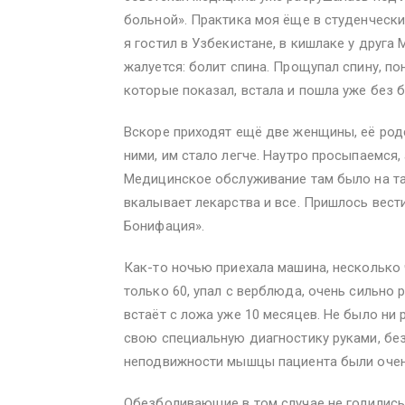
больной». Практика моя ёще в студенчески
я гостил в Узбекистане, в кишлаке у друг
жалуется: болит спина. Прощупал спину, по
которые показал, встала и пошла уже без б
Вскоре приходят ещё две женщины, её родс
ними, им стало легче. Наутро просыпаемся,
Медицинское обслуживание там было на так
вкалывает лекарства и все. Пришлось вест
Бонифация».
Как-то ночью приехала машина, несколько ч
только 60, упал с верблюда, очень сильно 
встаёт с ложа уже 10 месяцев. Не было ни 
свою специальную диагностику руками, без 
неподвижности мышцы пациента были очень
Обезболивающие в том случае не годились