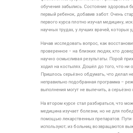
обучения забылись. Состояние здоровья б
первый ребенок, добавив забот. Очень ста
первого курса плотно изучал медицину, иск
научных трудах, у лучших врачей, которых 
Начав исследовать вопрос, как восстанови
проверенное − на близких людях, кто довер
научно осмысливая результаты. Порой прих
ходил на костылях. Дошёл до того, что ни 
Пришлось серьёзно обдумать, что делал не
неправильно подобранная программа – режи
выполнения могут не вылечить, а серьёзно 
На втором курсе стал разбираться, что мож
медицина изучает болезни, но не для поб
помощью лекарственных препаратов. Пути 
используют; из больниц возвращаются выж