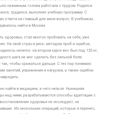
ыло неважным, голова работала с трудом. Родился
рался, трудился, выполнял учебную программу. С
ал ответа на главный для меня вопрос. В учебниках,
удавалось найти в Москве.
ть здоровье, стал многое пробовать на себе, уже
ял. На свой страх и риск, методом проб и ошибок,
одилось нелегко: на втором курсе вес был под
120 кг
,
одного шага не мог сделать без сильной боли.
 так, чтобы сражаться дальше. С тех пор понимаю:
м занятий, упражнения и нагрузки, а также ошибки
навредить.
но найти в медицине, а чего нельзя. Нынешняя
еды над ними; разрабатываются способы адаптации с
восстановления здоровья не исследуют, не
ившие. Из нескольких операций, которые я перенёс,