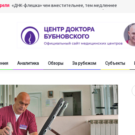
преля
«ДНК-флешка» чем вместительнее, тем медленнее
арта
«Мышление мышцами» развивает сверхспособности
арта
Вылечив алкоголизм, стать гением одним махом
арта
Машинный перевод свинье не товарищ
екабря
Молодёжь обостряет информационное противоборство
ения
Аналитика
Обзоры
За рубежом
Субъекты