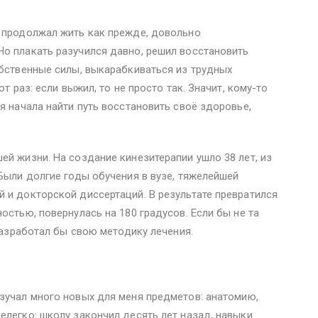
ы продолжал жить как прежде, довольно
Но плакать разучился давно, решил восстановить
обственные силы, выкарабкиваться из трудных
от раз: если выжил, то не просто так. Значит, кому-то
я начала найти путь восстановить своё здоровье,
.
ей жизни. На создание кинезитерапии ушло 38 лет, из
 Были долгие годы обучения в вузе, тяжелейшей
 и докторской диссертаций. В результате превратился
остью, повернулась на 180 градусов. Если бы не та
 разработал бы свою методику лечения.
зучал много новых для меня предметов: анатомию,
елегко: школу закончил десять лет назад, навыки