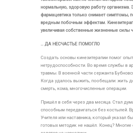
нормальную, здоровую работу организма. Э
фармацевтика только снимает симптомы, пе
вредным побочным эффектам. Кинезитерап
увеличивая собственные жизненные силы ч
… ДА НЕСЧАСТЬЕ ПОМОГЛО
Создать основы кинезитерапии помог опыт
нетрудоспособности. Во время службы в ар
травмы. В военной части сержанта Бубновс
Когда удалось выжить, пообещали: жить до
смерть, кома, многочисленные операции.
Пришёл в себя через два месяца. Стал дум
способным передвигаться без костылей. Вра
Учителя или наставника, который указал бы
готовых методик не нашёл. Конец? Многие 
садятся на наркотики.