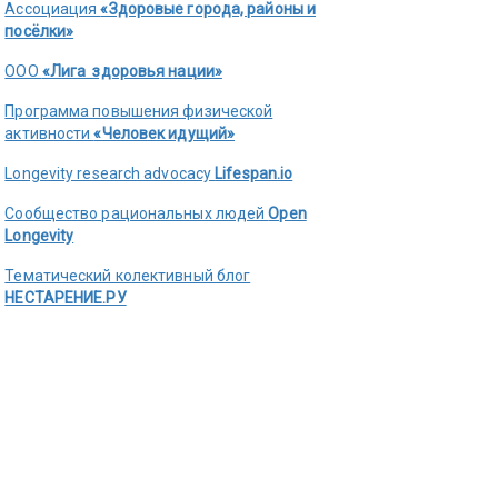
Ассоциация
«Здоровые города, районы и
посёлки»
ООО
«Лига здоровья нации»
Программа повышения физической
активности
«Человек идущий»
Longevity research advocacy
Lifespan.io
Сообщество рациональных людей
Open
Longevity
Тематический колективный блог
НЕСТАРЕНИЕ.РУ