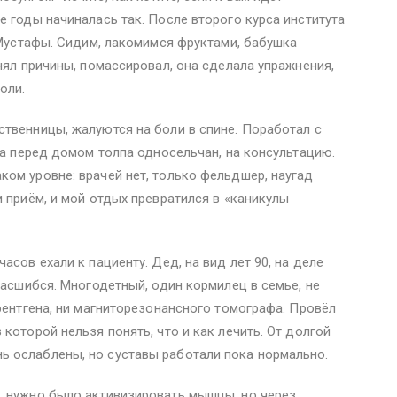
е годы начиналась так. После второго курса института
а Мустафы. Сидим, лакомимся фруктами, бабушка
нял причины, помассировал, она сделала упражнения,
оли.
твенницы, жалуются на боли в спине. Поработал с
 а перед домом толпа односельчан, на консультацию.
ом уровне: врачей нет, только фельдшер, наугад
и приём, и мой отдых превратился в «каникулы
асов ехали к пациенту. Дед, на вид лет 90, на деле
расшибся. Многодетный, один кормилец в семье, не
рентгена, ни магниторезонансного томографа. Провёл
которой нельзя понять, что и как лечить. От долгой
 ослаблены, но суставы работали пока нормально.
, нужно было активизировать мышцы, но через