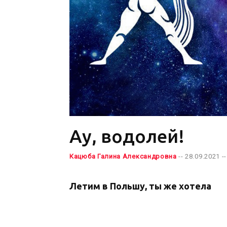
Ау, водолей!
Кацюба Галина Александровна
-- 28.09.2021 --
Летим в Польшу, ты же хотела