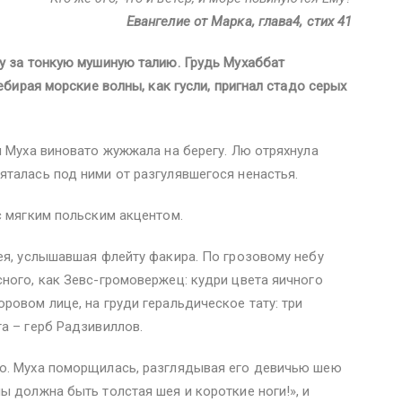
Евангелие от Марка, глава4, стих 41
у за тонкую мушиную талию. Грудь Мухаббат
ребирая морские волны, как гусли, пригнал стадо серых
я Муха виновато жужжала на берегу. Лю отряхнула
талась под ними от разгулявшегося ненастья.
с мягким польским акцентом.
ея, услышавшая флейту факира. По грозовому небу
ного, как Зевс-громовержец: кудри цвета яичного
ровом лице, на груди геральдическое тату: три
а – герб Радзивиллов.
ю. Муха поморщилась, разглядывая его девичью шею
ы должна быть толстая шея и короткие ноги!», и