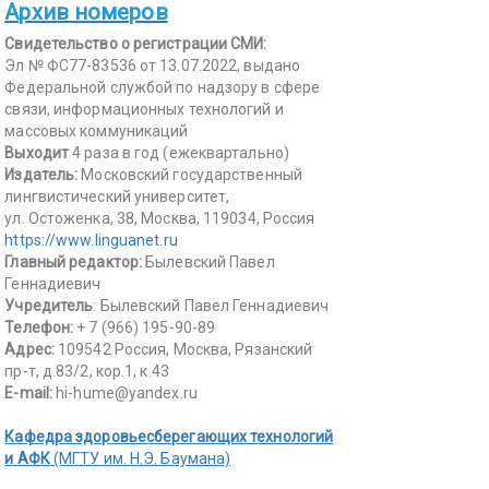
Архив номеров
Свидетельство о регистрации СМИ:
Эл № ФС77-83536 от 13.07.2022, выдано
Федеральной службой по надзору в сфере
связи, информационных технологий и
массовых коммуникаций
Выходит
4 раза в год (ежеквартально)
Издатель:
Московский государственный
лингвистический университет,
ул. Остоженка, 38, Москва, 119034, Россия
https://www.linguanet.ru
Главный редактор:
Былевский Павел
Геннадиевич
Учредитель
: Былевский Павел Геннадиевич
Телефон:
+ 7 (966) 195-90-89
Адрес:
109542 Россия, Москва, Рязанский
пр-т, д.83/2, кор.1, к.43
E-mail:
hi-hume@yandex.ru
Кафедра здоровьесберегающих технологий
и АФК
(МГТУ им. Н.Э. Баумана)