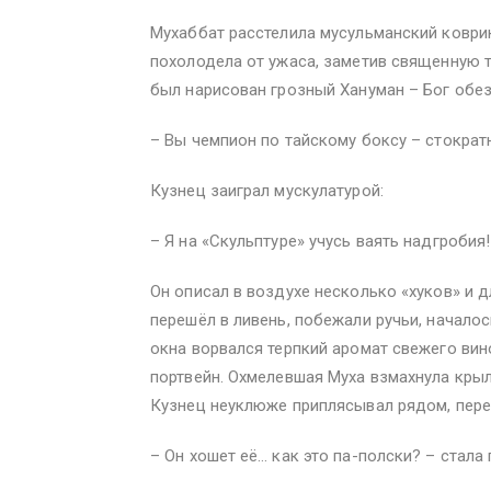
Мухаббат расстелила мусульманский коврик
похолодела от ужаса, заметив священную т
был нарисован грозный Хануман – Бог обез
– Вы чемпион по тайскому боксу – стократ
Кузнец заиграл мускулатурой:
– Я на «Скульптуре» учусь ваять надгробия!
Он описал в воздухе несколько «хуков» и
перешёл в ливень, побежали ручьи, начало
окна ворвался терпкий аромат свежего ви
портвейн. Охмелевшая Муха взмахнула крыл
Кузнец неуклюже приплясывал рядом, перес
– Он хошет её… как это па-полски? – стала