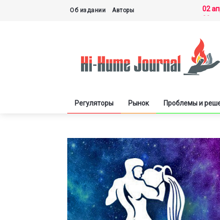
02 а
Об издании
Авторы
30 м
27 м
21 м
03 д
Регуляторы
Рынок
Проблемы и реш