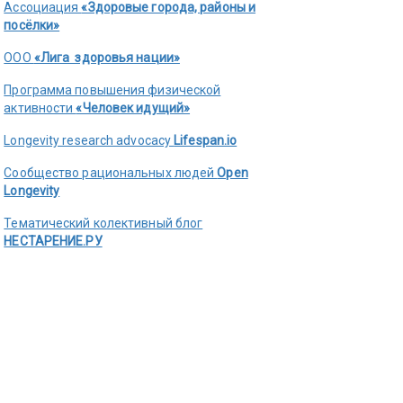
Ассоциация
«Здоровые города, районы и
посёлки»
ООО
«Лига здоровья нации»
Программа повышения физической
активности
«Человек идущий»
Longevity research advocacy
Lifespan.io
Сообщество рациональных людей
Open
Longevity
Тематический колективный блог
НЕСТАРЕНИЕ.РУ