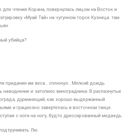
 для чтения Корана, повернулась лицом на Восток и
атуировку «Муай Тай» на чугунном торсе Кузнеца: там
ьян:
ный убийца?
 для придания им веса… сплюнул… Мелкий дождь
сь наводнение и затопило виноградники. В распахнутые
нограда, дурманящий, как хорошо выдержанный
ьями и грациозно завертелась в восточном танце.
тупая с ноги на ногу, будто дрессированный медведь.
 подтрунивать Лю.