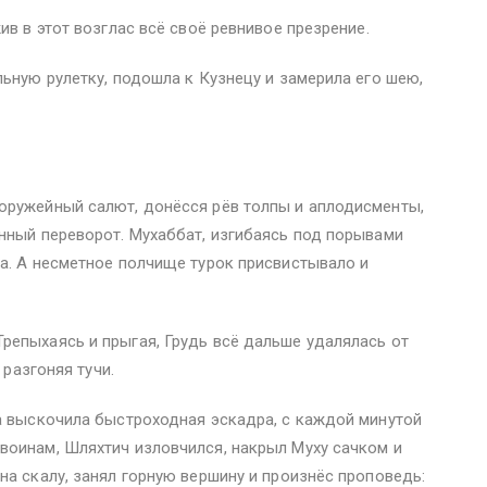
ив в этот возглас всё своё ревнивое презрение.
льную рулетку, подошла к Кузнецу и замерила его шею,
оружейный салют, донёсся рёв толпы и аплодисменты,
нный переворот. Мухаббат, изгибаясь под порывами
а. А несметное полчище турок присвистывало и
репыхаясь и прыгая, Грудь всё дальше удалялась от
 разгоняя тучи.
а выскочила быстроходная эскадра, с каждой минутой
воинам, Шляхтич изловчился, накрыл Муху сачком и
на скалу, занял горную вершину и произнёс проповедь: