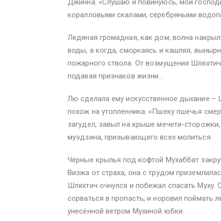
Джинна: «Слушаю и повинуюсь, мой господи
коралловыми скалами, серебряными водоп
Ледяная громадная, как дом, волна накрыл
воды, а когда, сморкаясь и кашляя, выныр
пожарного ствола. От возмущения Шляхтич н
подавая признаков жизни...
Лю сделала ему искусственное дыхание – Ш
похож на утопленника. «Пшеку пшечья смер
загудел, завыл на крыше мечети-сторожки,
муэдзина, призывающего всех молиться.
Чёрные крылья под кофтой Мухаббат закрут
Визжа от страха, она с трудом приземлила
Шляхтич очнулся и побежал спасать Муху. 
сорваться в пропасть, и норовил поймать 
унесённой ветром Мухиной юбки.