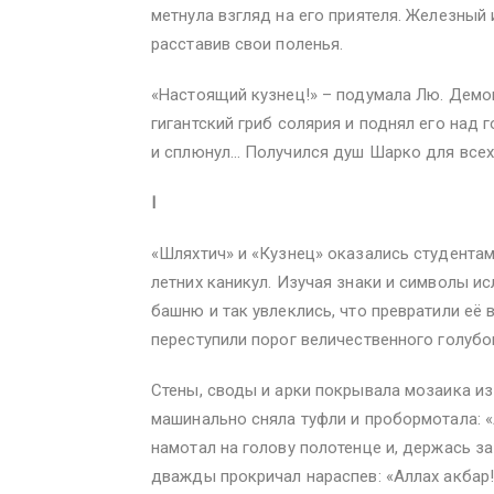
метнула взгляд на его приятеля. Железный 
расставив свои поленья.
«Настоящий кузнец!» – подумала Лю. Демон
гигантский гриб солярия и поднял его над г
и сплюнул… Получился душ Шарко для все
I
«Шляхтич» и «Кузнец» оказались студента
летних каникул. Изучая знаки и символы и
башню и так увлеклись, что превратили её 
переступили порог величественного голубо
Стены, своды и арки покрывала мозаика из
машинально сняла туфли и пробормотала: «
намотал на голову полотенце и, держась з
дважды прокричал нараспев: «Аллах акбар!