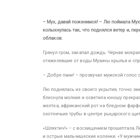
– Мух, давай поженимся! – Лю поймала Мух
колыхнулась так, что поднялся ветер и, пе
облаков.
Грянул гром, закапал дождь. Чёрная мокра
отяжелевшие от воды Мухины крылья и спря
– Добре пани! – прозвучал мужской голос 
Лю поднялась из своего укрытия, точно зм
блеснула молния и осветила юношу прекрас
желтка, африканский рот на бледном фарфо
охотничьих трубы в центре рыцарского щит
«Шляхтич!» – с восхищением прошептала Л
и острые мальчишеские коленки: «У мужчин