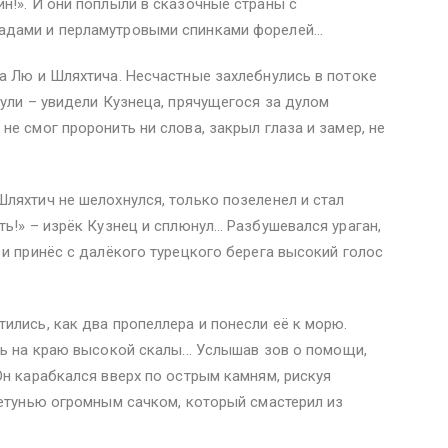
н!». И они поплыли в сказочные страны с
адами и перламутровыми спинками форелей…
а Лю и Шляхтича. Несчастные захлебнулись в потоке
нули – увидели Кузнеца, прячущегося за дулом
е смог проронить ни слова, закрыл глаза и замер, не
ляхтич не шелохнулся, только позеленел и стал
ть!» – изрёк Кузнец и сплюнул… Разбушевался ураган,
 и принёс с далёкого турецкого берега высокий голос
ились, как два пропеллера и понесли её к морю.
сь на краю высокой скалы... Услышав зов о помощи,
Он карабкался вверх по острым камням, рискуя
летунью огромным сачком, который смастерил из