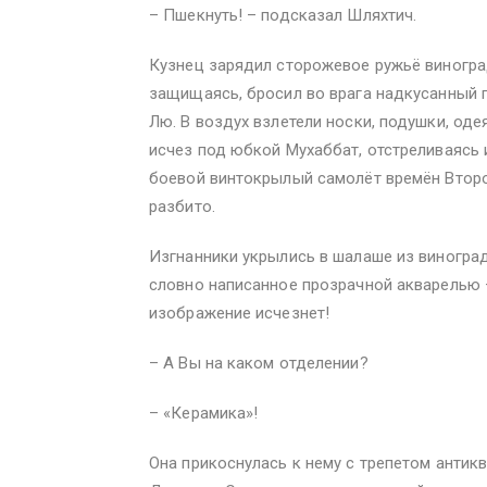
– Пшекнуть! – подсказал Шляхтич.
Кузнец зарядил сторожевое ружьё виногра
защищаясь, бросил во врага надкусанный г
Лю. В воздух взлетели носки, подушки, од
исчез под юбкой Мухаббат, отстреливаясь 
боевой винтокрылый самолёт времён Втор
разбито.
Изгнанники укрылись в шалаше из виноград
словно написанное прозрачной акварелью –
изображение исчезнет!
– А Вы на каком отделении?
– «Керамика»!
Она прикоснулась к нему с трепетом антик