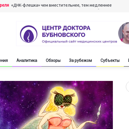
преля
«ДНК-флешка» чем вместительнее, тем медленнее
арта
«Мышление мышцами» развивает сверхспособности
арта
Вылечив алкоголизм, стать гением одним махом
арта
Машинный перевод свинье не товарищ
екабря
Молодёжь обостряет информационное противоборство
ения
Аналитика
Обзоры
За рубежом
Субъекты