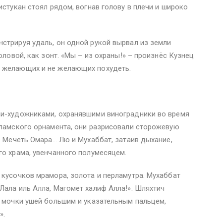
истукан стоял рядом, вогнав голову в плечи и широко
стрируя удаль, он одной рукой вырвал из земли
оловой, как зонт. «Мы – из охраны!» – произнёс Кузнец
х желающих и не желающих похудеть.
ми-художниками, охранявшими виноградники во время
сламского орнамента, они разрисовали сторожевую
в Мечеть Омара… Лю и Мухаббат, затаив дыхание,
го храма, увенчанного полумесяцем.
 кусочков мрамора, золота и перламутра. Мухаббат
Лала иль Алла, Магомет халиф Алла!». Шляхтич
а мочки ушей большим и указательным пальцем,
».