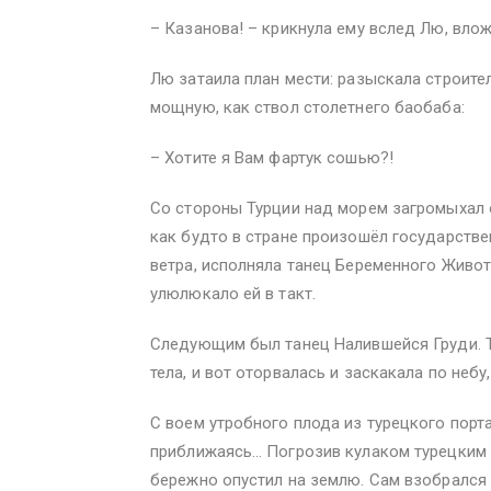
– Казанова! – крикнула ему вслед Лю, влож
Лю затаила план мести: разыскала строите
мощную, как ствол столетнего баобаба:
– Хотите я Вам фартук сошью?!
Со стороны Турции над морем загромыхал 
как будто в стране произошёл государстве
ветра, исполняла танец Беременного Живот
улюлюкало ей в такт.
Следующим был танец Налившейся Груди. Т
тела, и вот оторвалась и заскакала по небу,
С воем утробного плода из турецкого порт
приближаясь… Погрозив кулаком турецким 
бережно опустил на землю. Сам взобрался 