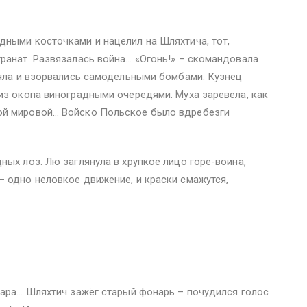
дными косточками и нацелил на Шляхтича, тот,
ранат. Развязалась война… «Огонь!» – скомандовала
еяла и взорвались самодельными бомбами. Кузнец
из окопа виноградными очередями. Муха заревела, как
ой мировой… Войско Польское было вдребезги
ных лоз. Лю заглянула в хрупкое лицо горе-воина,
 одно неловкое движение, и краски смажутся,
вара… Шляхтич зажёг старый фонарь – почудился голос