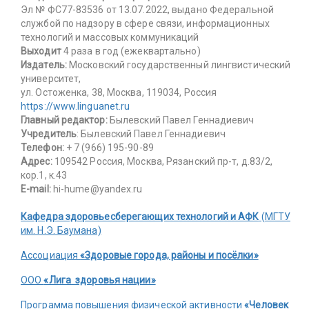
Эл № ФС77-83536 от 13.07.2022, выдано Федеральной
службой по надзору в сфере связи, информационных
технологий и массовых коммуникаций
Выходит
4 раза в год (ежеквартально)
Издатель:
Московский государственный лингвистический
университет,
ул. Остоженка, 38, Москва, 119034, Россия
https://www.linguanet.ru
Главный редактор:
Былевский Павел Геннадиевич
Учредитель
: Былевский Павел Геннадиевич
Телефон:
+ 7 (966) 195-90-89
Адрес:
109542 Россия, Москва, Рязанский пр-т, д.83/2,
кор.1, к.43
E-mail:
hi-hume@yandex.ru
Кафедра здоровьесберегающих технологий и АФК
(МГТУ
им. Н.Э. Баумана)
Ассоциация
«Здоровые города, районы и посёлки»
ООО
«Лига здоровья нации»
Программа повышения физической активности
«Человек