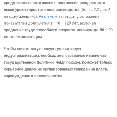
продолжительности жизни
и
повышение рождаемости
выше уровня простого воспроизводства
(более 2,2 детей
на одну женщину).
Реальным
выглядит достижение
показателей долголетия
в 110 − 120 ле
т, включая
п
родление трудоспособного возраста минимум до 80 − 90
лет всем желающим
.
Чтобы начать такую новую гуманитарную
индустриализацию, необходимы серьезные изменения
государственной политики. Чему, похоже, поможет только
серьёзное давление организованных граждан на власть −
«принуждение к человечности».
#переслегин #калашников #демография #политика
#экономика #футурология #революция