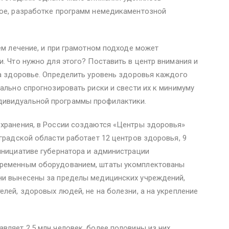
ное, разработке программ немедикаментозной
ем лечение, и при грамотном подходе может
и. Что нужно для этого? Поставить в центр внимания и
 а здоровье. Определить уровень здоровья каждого
нально спрогнозировать риски и свести их к минимуму
ивидуальной программы профилактики.
охранения, в России создаются «Центры здоровья»
оградской области работает 12 центров здоровья, 9
инициативе губернатора и администрации
временным оборудованием, штаты укомплектованы
ни вынесены за пределы медицинских учреждений,
елей, здоровых людей, не на болезни, а на укрепление
вляет 2,5 млн человек, более половины из них