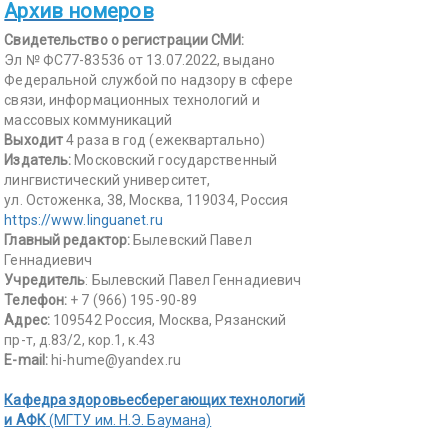
Архив номеров
Свидетельство о регистрации СМИ:
Эл № ФС77-83536 от 13.07.2022, выдано
Федеральной службой по надзору в сфере
связи, информационных технологий и
массовых коммуникаций
Выходит
4 раза в год (ежеквартально)
Издатель:
Московский государственный
лингвистический университет,
ул. Остоженка, 38, Москва, 119034, Россия
https://www.linguanet.ru
Главный редактор:
Былевский Павел
Геннадиевич
Учредитель
: Былевский Павел Геннадиевич
Телефон:
+ 7 (966) 195-90-89
Адрес:
109542 Россия, Москва, Рязанский
пр-т, д.83/2, кор.1, к.43
E-mail:
hi-hume@yandex.ru
Кафедра здоровьесберегающих технологий
и АФК
(МГТУ им. Н.Э. Баумана)