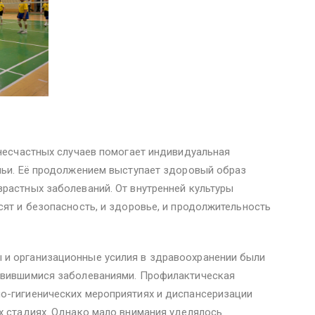
 несчастных случаев помогает индивидуальная
емьи. Её продолжением выступает здоровый образ
растных заболеваний. От внутренней культуры
сят и безопасность, и здоровье, и продолжительность
 и организационные усилия в здравоохранении были
явившимися заболеваниями. Профилактическая
о-гигиенических мероприятиях и диспансеризации
х стадиях. Однако мало внимания уделялось