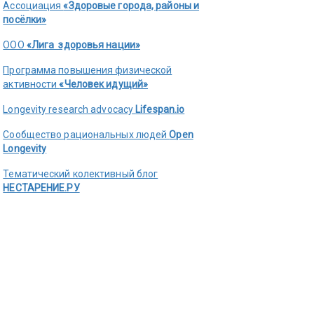
Ассоциация
«Здоровые города, районы и
посёлки»
ООО
«Лига здоровья нации»
Программа повышения физической
активности
«Человек идущий»
Longevity research advocacy
Lifespan.io
Сообщество рациональных людей
Open
Longevity
Тематический колективный блог
НЕСТАРЕНИЕ.РУ