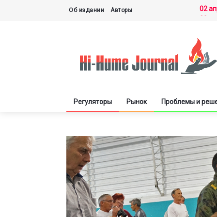
02 а
Об издании
Авторы
30 м
27 м
21 м
03 д
Регуляторы
Рынок
Проблемы и реш