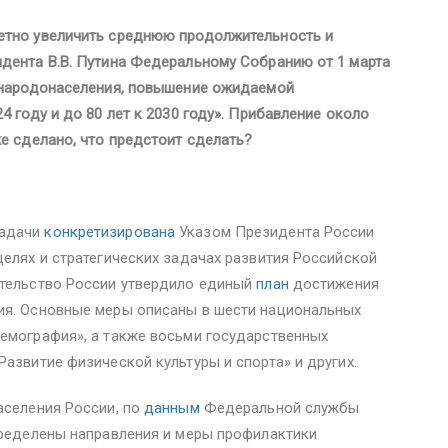
етно увеличить среднюю продолжительность и
идента В.В. Путина Федеральному Собранию от 1 марта
 народонаселения, повышение ожидаемой
4 году и до 80 лет к 2030 году». Прибавление около
же сделано, что предстоит сделать?
задачи
конкретизирована
Указом Президента России
целях и стратегических задачах развития Российской
ительство России утвердило единый
план
достижения
ия. Основные меры описаны в шести национальных
Демография», а также восьми государственных
Развитие физической культуры и спорта» и других.
аселения России, по
данным
Федеральной службы
пределены направления и меры профилактики