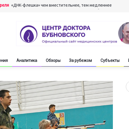
преля
«ДНК-флешка» чем вместительнее, тем медленнее
арта
«Мышление мышцами» развивает сверхспособности
арта
Вылечив алкоголизм, стать гением одним махом
арта
Машинный перевод свинье не товарищ
екабря
Молодёжь обостряет информационное противоборство
ения
Аналитика
Обзоры
За рубежом
Субъекты