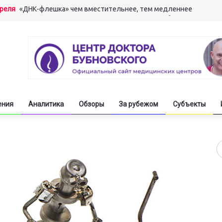
преля
«ДНК-флешка» чем вместительнее, тем медленнее
арта
«Мышление мышцами» развивает сверхспособности
арта
Вылечив алкоголизм, стать гением одним махом
арта
Машинный перевод свинье не товарищ
екабря
Молодёжь обостряет информационное противоборство
ения
Аналитика
Обзоры
За рубежом
Субъекты