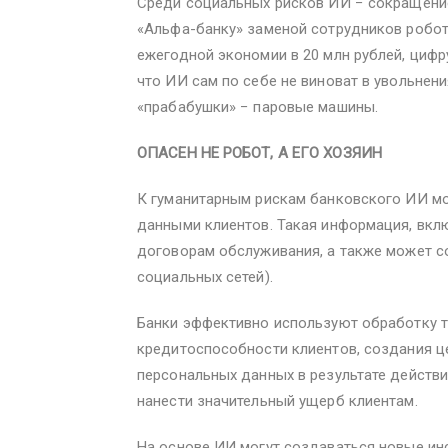
Среди социальных рисков ИИ − сокращение 
«Альфа-банку» заменой сотрудников робот
ежегодной экономии в 20 млн рублей, цифру
что ИИ сам по себе не виноват в увольнени
«прабабушки» − паровые машины.
ОПАСЕН НЕ РОБОТ, А ЕГО ХОЗЯИН
К гуманитарным рискам банковского ИИ м
данными клиентов. Такая информация, вкл
договорам обслуживания, а также может со
социальных сетей).
Банки эффективно используют обработку 
кредитоспособности клиентов, создания це
персональных данных в результате действ
нанести значительный ущерб клиентам.
На основе ИИ могут создаваться новые ин