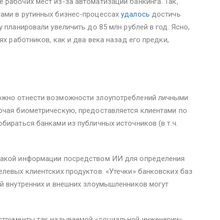
рабочих мест из-за автоматизации банкинга. Так,
ами в рутинных бизнес-процессах
удалось
достичь
 планировали увеличить до 85 млн рублей в год. Ясно,
ях работников, как и два века назад его предки,
ожно отнести возможности злоупотреблений личными
ючая биометрическую, предоставляется клиентами по
бираться банками из публичных источников (в т.ч.
такой информации посредством ИИ для определения
левых клиентских продуктов. «Утечки» банковских баз
ий внутренних и внешних злоумышленников могут
струменты так называемой «социальной инженерии»,