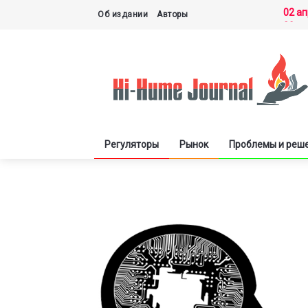
02 а
Об издании
Авторы
30 м
27 м
21 м
03 д
Регуляторы
Рынок
Проблемы и реш