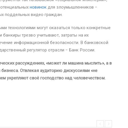
потенциальных
новинок
для злоумышленников −
ных поддельных видео граждан.
ми технологиями могут оказаться только конкретные
и банкиры трезво учитывают, затраты на их
ечение информационной безопасности. В банковской
дарственный регулятор отрасли − Банк России.
ических рассуждениях, «может ли машина мыслить», а в
бизнеса. Отвлекая аудиторию дискуссиями «не
нем укрепляют своё господство над человечеством.
скусственный_интеллект #экономика