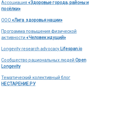
Ассоциация
«Здоровые города, районы и
посёлки»
ООО
«Лига здоровья нации»
Программа повышения физической
активности
«Человек идущий»
Longevity research advocacy
Lifespan.io
Сообщество рациональных людей
Open
Longevity
Тематический колективный блог
НЕСТАРЕНИЕ.РУ