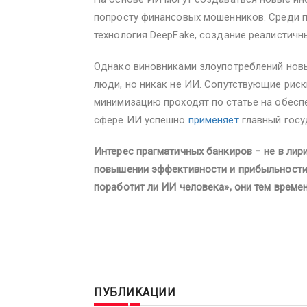
попросту финансовых мошенников. Среди 
технология DeepFake, создание реалистич
Однако виновниками злоупотреблений новы
люди, но никак не ИИ. Сопутствующие риск
минимизацию проходят по статье на обесп
сфере ИИ успешно
применяет
главный госу
Интерес прагматичных банкиров − не в лир
повышении эффективности и прибыльности 
поработит ли ИИ человека», они тем време
#цифровизация #общество #философия #и
ПУБЛИКАЦИИ