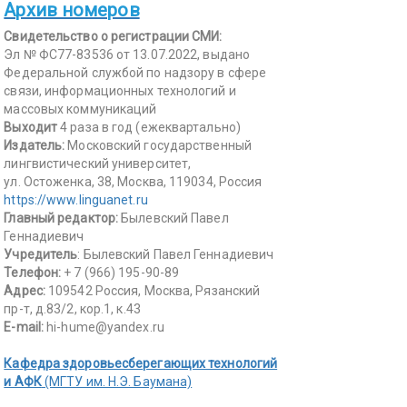
Архив номеров
Свидетельство о регистрации СМИ:
Эл № ФС77-83536 от 13.07.2022, выдано
Федеральной службой по надзору в сфере
связи, информационных технологий и
массовых коммуникаций
Выходит
4 раза в год (ежеквартально)
Издатель:
Московский государственный
лингвистический университет,
ул. Остоженка, 38, Москва, 119034, Россия
https://www.linguanet.ru
Главный редактор:
Былевский Павел
Геннадиевич
Учредитель
: Былевский Павел Геннадиевич
Телефон:
+ 7 (966) 195-90-89
Адрес:
109542 Россия, Москва, Рязанский
пр-т, д.83/2, кор.1, к.43
E-mail:
hi-hume@yandex.ru
Кафедра здоровьесберегающих технологий
и АФК
(МГТУ им. Н.Э. Баумана)