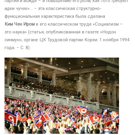
партии и вождя – и повышению его роли, как того требуют
идеи чучхе».
.. − эта классическая структурно-
функциональная характеристика была сделана
Ким Чен Иром
в его классическом труде «Социализм –
это наука» (статья, опубликованная в газете «Нодон
синмун», органе ЦК Трудовой партии Кореи. 1 ноября 1994
года. − С. 8).