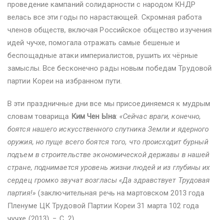
проведение кампаний солидарности с народом КНДР
велась все эти годы по нарастающей. Скромная работа
членов обществ, включая Российское общество изучения
идей чучхе, помогала отражать самые бешеные и
беспощадные атаки империалистов, рушить их чёрные
замыслы. Все бесконечно рады новым победам Трудовой
партии Кореи на избранном пути.
В эти праздничные дни все мы присоединяемся к мудрым
словам товарища
Ким Чен Ына
:
«Сейчас враги, конечно,
боятся нашего искусственного спутника Земли и ядерного
оружия, но пуще всего боятся того, что происходит бурный
подъем в строительстве экономической державы в нашей
стране, поднимается уровень жизни людей и из глубины их
сердец громко звучат возгласы «Да здравствует Трудовая
партия!»
(заключительная речь на мартовском 2013 года
Пленуме ЦК Трудовой Партии Кореи 31 марта 102 года
чучхе (2013). − С. 2).