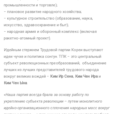
промышленности и торговле);
− плановое развитие народного хозяйства;
− культурное строительство (образование, наука,
искусство, здравоохранение и быт);
− народная армия и оборонный комплекс (включая
ракетно-атомный проект).
Идейным стержнем Трудовой партии Кореи выступают
идеи чучхе и политика сонгун. ТПК − это центральный
субъект революционных преобразований, объединение
лучших из лучших представителей трудового народа
вокруг великих вождей −
Ким Ир Сена
,
Ким Чен Ира
и
Ким Чен Ына
.
«Наша партия всегда брала за основу работу по
укреплению субъекта революции – путем монолитного
идейно-организационного сплочения народных масс вокруг