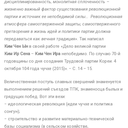
дисциплинированность, монолитная сплоченность –
жизненно важный фактор существования революционной
партии и источник ее непобедимой силы… Революционная
атмосфера самоотверженной защиты, самоотверженного
претворения в жизнь идей и политики партии должна
передаваться как вечная традиция»
. Так написал
Ким Чен Ын
в своей работе «Дело великой партии
Ким Ир Сена
–
Ким Чен Ира
непобедимо. По случаю 70-й
годовщины со дня создания Трудовой партии Кореи. 4
октября 104 года чучхе (2015)». − С. 14 – 15.
Величественная поступь славных свершений знаменуется
выполнением решений съездов ТПК, знаменосца былых и
грядущих побед. Вот эти вехи:
− идеологическая революция (идеи чучхе и политика
сонгун);
− строительство и развитие материально-технической
базы социализма (в сельском хозяйстве,