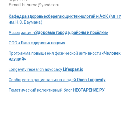
E-mail:
hi-hume@yandex.ru
Кафедра здоровьесберегающих технологий и АФК
(МГТУ
им. Н.Э. Баумана)
Ассоциация
«Здоровые города, районы и посёлки»
ООО
«Лига здоровья нации»
Программа повышения физической активности
«Человек
идущий»
Longevity research advocacy
Lifespan.io
Сообщество рациональных людей
Open Longevity
Тематический колективный блог
НЕСТАРЕНИЕ.РУ