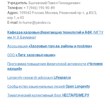
Учредитель
: Былевский Павел Геннадиевич
Телефон:
+ 7 (966) 195-90-89
Адрес:
109542 Россия, Москва, Рязанский пр-т, д.83/2,
кор.1, к.43
E-mail:
hi-hume@yandex.ru
Кафедра здоровьесберегающих технологий и АФК
(МГТУ
им. Н.Э. Баумана)
Ассоциация
«Здоровые города, районы и посёлки»
ООО
«Лига здоровья нации»
Программа повышения физической активности
«Человек
идущий»
Longevity research advocacy
Lifespan.io
Сообщество рациональных людей
Open Longevity
Тематический колективный блог
НЕСТАРЕНИЕ.РУ