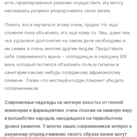
есть гарантированное решение осуществить эту мечту,
научившись разумно упорядочивать свою жизнь.
Понять это и научиться этому очень трудно. Но ещё
сложнее пока объяснить это ещё кому-то. Увы, даже тем,
чьё здоровое долголетие на самом деле необходимо и
им самим, и очень многим другим людям. Представьте
себе современного врача − «попаданца» в середину XIX
века, который пытается объяснить пользу гигиены и
санитарии какому-нибудь полудикому африканскому
племени… Разве что местный колдун поможет убедить
соплеменников.
Современные надежды на «вечную юность» от генной
инженерии и фармацевтики очень похожи на наивную веру
в волшебство народов, находящихся на первобытном
уровне развития. У многих наших современников интерес к
разумному упорядочиванию своего образа жизни могут