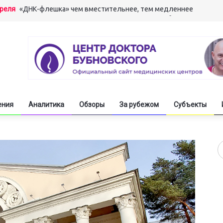
преля
«ДНК-флешка» чем вместительнее, тем медленнее
арта
«Мышление мышцами» развивает сверхспособности
арта
Вылечив алкоголизм, стать гением одним махом
арта
Машинный перевод свинье не товарищ
екабря
Молодёжь обостряет информационное противоборство
ения
Аналитика
Обзоры
За рубежом
Субъекты