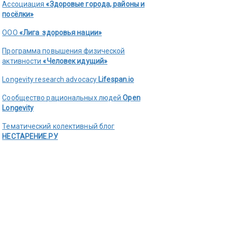
Ассоциация
«Здоровые города, районы и
посёлки»
ООО
«Лига здоровья нации»
Программа повышения физической
активности
«Человек идущий»
Longevity research advocacy
Lifespan.io
Сообщество рациональных людей
Open
Longevity
Тематический колективный блог
НЕСТАРЕНИЕ.РУ