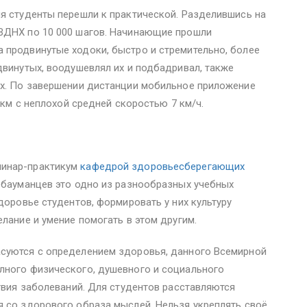
я студенты перешли к практической. Разделившись на
ВДНХ по 10 000 шагов. Начинающие прошли
 продвинутые ходоки, быстро и стремительно, более
двинутых, воодушевлял их и подбадривал, также
их. По завершении дистанции мобильное приложение
1 км с неплохой средней скоростью 7 км/ч.
минар-практикум
кафедрой здоровьесберегающих
я бауманцев это одно из разнообразных учебных
доровье студентов, формировать у них культуру
лание и умение помогать в этом другим.
суются с определением здоровья, данного Всемирной
лного физического, душевного и социального
ствия заболеваний. Для студентов расставляются
я со здорового образа мыслей. Нельзя укреплять своё