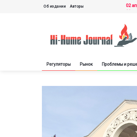
02 а
Об издании
Авторы
30 м
27 м
21 м
03 д
Регуляторы
Рынок
Проблемы и реш