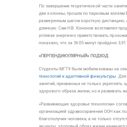
По завершении теоретической части заняти
две колонны, прошли по парковым аллеям 
размеренным шагом короткую дистанцию, а
длинную. Сам Н.В. Кононов возглавлял про
успевая энергично приветствовать прохож
показало, что за 36:05 минут пройдено 3,9
«ПЕРПЕНДИКУЛЯРНЫЙ» ПОДХОД
Студенты МГТУ были мобилизованы на се
технологий и адаптивной физкультуры
. Дл
занятий, призванных не только укреплять з
здорового образа жизни, но и развивать же
«Развивающие здоровье технологии» согла
организацией здравоохранения ООН как по
благополучия человека, а не только отсут
акценты: здоровый образ жизни начинаетс