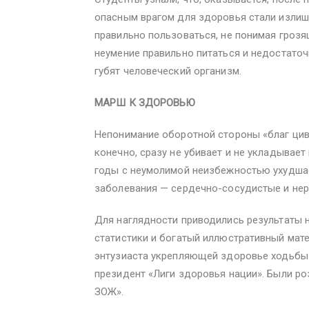
опасным врагом для здоровья стали излишк
правильно пользоваться, не понимая грозя
неумение правильно питаться и недостато
губят человеческий организм.
МАРШ К ЗДОРОВЬЮ
Непонимание оборотной стороны «благ цив
конечно, сразу не убивает и не укладывает 
годы с неумолимой неизбежностью ухудша
заболевания — сердечно-сосудистые и нерв
Для наглядности приводились результаты 
статистики и богатый иллюстративный мат
энтузиаста укрепляющей здоровье ходьбы к
президент «Лиги здоровья нации». Были р
ЗОЖ».