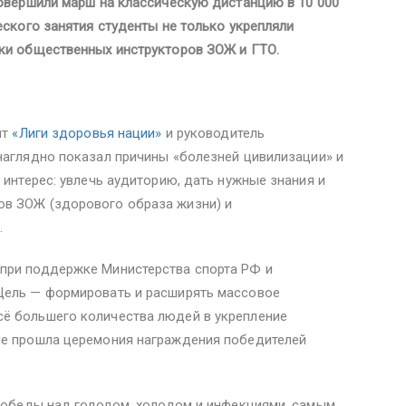
совершили марш на классическую дистанцию в 10 000
еского занятия студенты не только укрепляли
ыки общественных инструкторов ЗОЖ и ГТО.
нт
«Лиги здоровья нации»
и руководитель
 наглядно показал причины «болезней цивилизации» и
 интерес: увлечь аудиторию, дать нужные знания и
ов ЗОЖ (здорового образа жизни) и
.
при поддержке Министерства спорта РФ и
Цель — формировать и расширять массовое
ё большего количества людей в укрепление
не прошла церемония награждения победителей
 победы над голодом, холодом и инфекциями, самым