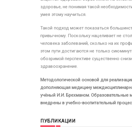
здоровье, не понимая такой необходимости,
умея этому научиться.
Такой подход может показаться большинс
привычному. Поскольку нацеливает не стол
человека заболеваний, сколько на их про
этом пути достигаются не только сиюминутн
обозримой перспективе существенно снизит
здравоохранение.
Методологической основой для реализации
дополняющая медицину междисциплинарная
учёный И.И. Брехманом. Образовательные м
внедрены в учебно-воспитательный процесс
ПУБЛИКАЦИИ