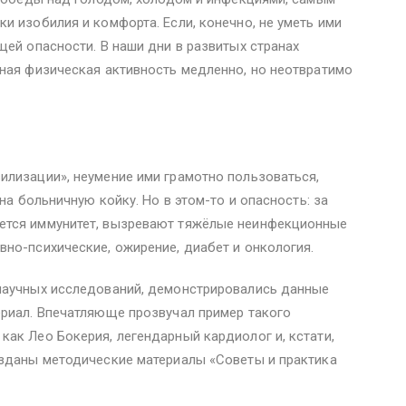
и изобилия и комфорта. Если, конечно, не уметь ими
щей опасности. В наши дни в развитых странах
чная физическая активность медленно, но неотвратимо
илизации», неумение ими грамотно пользоваться,
на больничную койку. Но в этом-то и опасность: за
ется иммунитет, вызревают тяжёлые неинфекционные
но-психические, ожирение, диабет и онкология.
научных исследований, демонстрировались данные
ериал. Впечатляюще прозвучал пример такого
ак Лео Бокерия, легендарный кардиолог и, кстати,
озданы методические материалы «Советы и практика