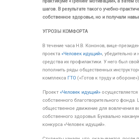
практикуме «Тренинг мотивации», а затем 
шагов. В результате такого учебно-практич
собственное здоровье, но и получали нав
УГРОЗЫ КОМФОРТА
В течение часа Н.В. Кононов, вице-президе
проекта
«Человек идущий»
, убедительно и
средства их профилактики. У него был свой
пополнить ряды общественных инструктор
комплекса
ГТО
(«Готов к труду и обороне»)
Проект
«Человек идущий»
осуществляется 
собственного благотворительного фонда. 
общественное движение для вовлечения вс
собственного здоровья. Буквально накану
конкурса «Человек идущий».
Студенты узнали, что, оказывается, после