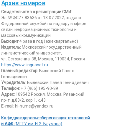
Архив номеров
Свидетельство о регистрации СМИ:
Эл № ФС77-83536 от 13.07.2022, выдано
Федеральной службой по надзору в сфере
связи, информационных технологий и
массовых коммуникаций
Выходит
4 раза в год (ежеквартально)
Издатель:
Московский государственный
лингвистический университет,
ул. Остоженка, 38, Москва, 119034, Россия
https://www.linguanet.ru
Главный редактор:
Былевский Павел
Геннадиевич
Учредитель
: Былевский Павел Геннадиевич
Телефон:
+ 7 (966) 195-90-89
Адрес:
109542 Россия, Москва, Рязанский
пр-т, д.83/2, кор.1, к.43
E-mail:
hi-hume@yandex.ru
Кафедра здоровьесберегающих технологий
и АФК
(МГТУ им. Н.Э. Баумана)