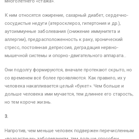
многолетнего «стажа».
К ним относятся ожирение, сахарный диабет, сердечно-
сосудистые недуги (атеросклероз, гипертония и др.),
аутоиммунные заболевания (снижение иммунитета и
аллергии), предрасположенность к раку, хронический
стресс, постоянная депрессия, деградация нервно-
мышечной системы и опорно-двигательного аппарата…
Они подолгу формируются, вначале протекают скрыто, но
со временем всё более проявляются. Как правило, их у
человека накапливается целый «букет». Чем больше и
дольше человека ими мучается, тем длиннее его старость,
но тем короче жизнь.
3.
Напротив, чем меньше человек подвержен перечисленным
«возрастным» заболеваниям, тем дольше способен