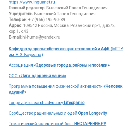
https://www.linguanet.ru
Главный редактор:
Былевский Павел Геннадиевич
Учредитель
: Былевский Павел Геннадиевич
Телефон:
+ 7 (966) 195-90-89
Адрес:
109542 Россия, Москва, Рязанский пр-т, д.83/2,
кор.1, к.43
E-mail:
hi-hume@yandex.ru
Кафедра здоровьесберегающих технологий и АФК
(МГТУ
им. Н.Э. Баумана)
Ассоциация
«Здоровые города, районы и посёлки»
ООО
«Лига здоровья нации»
Программа повышения физической активности
«Человек
идущий»
Longevity research advocacy
Lifespan.io
Сообщество рациональных людей
Open Longevity
Тематический колективный блог
НЕСТАРЕНИЕ.РУ